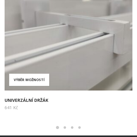
VÝBĚR MOŽNOSTÍ
Tento
produkt
UNIVERZÁLNÍ DRŽÁK
641
Kč
má
více