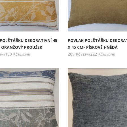
POLŠTÁŘKU DEKORATIVNÍ 45
POVLAK POLŠTÁŘKU DEKORAT
- ORANŽOVÝ PROUŽEK
X 45 CM- PÍSKOVĚ HNĚDÁ
100
Kč
269
Kč
222
Kč
PH (
bez DPH)
s DPH (
bez DPH)