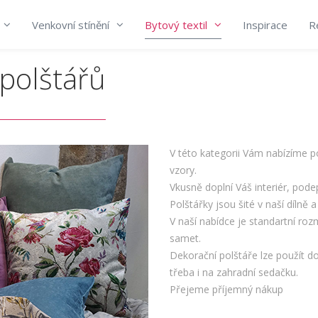
Venkovní stínění
Bytový textil
Inspirace
R
 polštářů
V této kategorii Vám nabízíme po
vzory.
Vkusně doplní Váš interiér, pod
Polštářky jsou šité v naší dílně 
V naší nabídce je standartní ro
samet.
Dekorační polštáře lze použít d
třeba i na zahradní sedačku.
Přejeme příjemný nákup