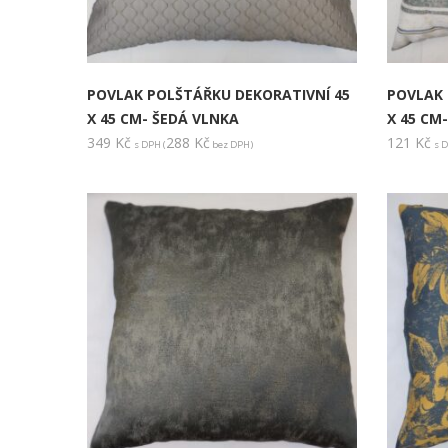
POVLAK POLŠTÁŘKU DEKORATIVNÍ 45
POVLAK 
X 45 CM- ŠEDÁ VLNKA
X 45 CM
349
Kč
288
Kč
121
Kč
s DPH (
bez DPH)
s D