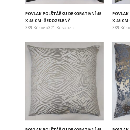
POVLAK POLŠTÁŘKU DEKORATIVNÍ 45
POVLAK 
X 45 CM- ŠEDOZELENÝ
X 45 CM
389
Kč
321
Kč
389
Kč
s DPH (
bez DPH)
s D
POVLAK POLŠTÁŘKU DEKORATIVNÍ 45
POVLAK 