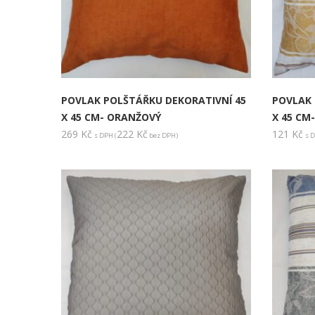
POVLAK POLŠTÁŘKU DEKORATIVNÍ 45
POVLAK 
X 45 CM- ORANŽOVÝ
X 45 CM
269
Kč
222
Kč
121
Kč
s DPH (
bez DPH)
s D