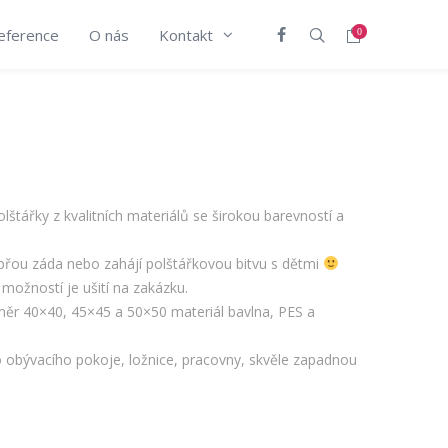
eference
O nás
Kontakt
0
lštářky z kvalitních materiálů se širokou barevností a
epřou záda nebo zahájí polštářkovou bitvu s dětmi
a možností je ušití na zakázku.
změr 40×40, 45×45 a 50×50 materiál bavlna, PES a
o obývacího pokoje, ložnice, pracovny, skvěle zapadnou