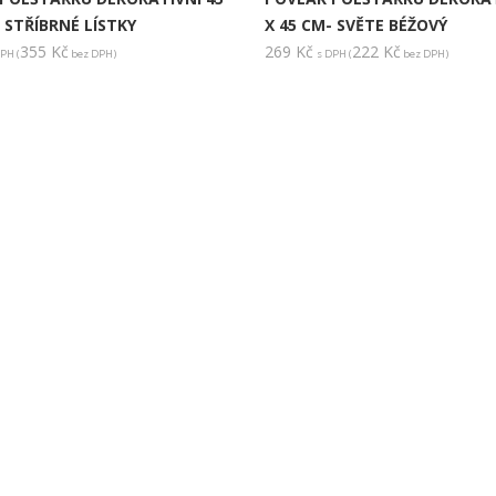
- STŘÍBRNÉ LÍSTKY
X 45 CM- SVĚTE BÉŽOVÝ
355
Kč
269
Kč
222
Kč
PH (
bez DPH)
s DPH (
bez DPH)