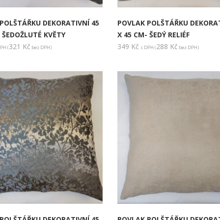
POLŠTÁŘKU DEKORATIVNÍ 45
POVLAK POLŠTÁŘKU DEKORAT
- ŠEDOŽLUTÉ KVĚTY
X 45 CM- ŠEDÝ RELIÉF
321
Kč
349
Kč
288
Kč
PH (
bez DPH)
s DPH (
bez DPH)
POLŠTÁŘKU DEKORATIVNÍ 45
POVLAK POLŠTÁŘKU DEKORAT