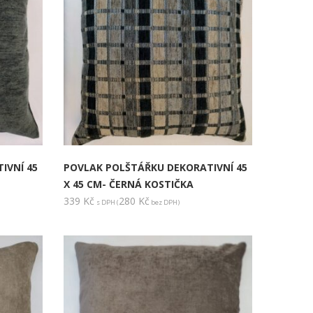
IVNÍ 45
POVLAK POLŠTÁŘKU DEKORATIVNÍ 45
X 45 CM- ČERNÁ KOSTIČKA
339
Kč
280
Kč
s DPH (
bez DPH)