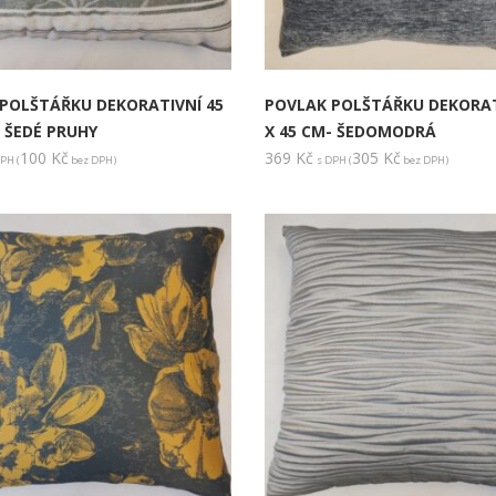
POLŠTÁŘKU DEKORATIVNÍ 45
POVLAK POLŠTÁŘKU DEKORAT
- ŠEDÉ PRUHY
X 45 CM- ŠEDOMODRÁ
100
Kč
369
Kč
305
Kč
PH (
bez DPH)
s DPH (
bez DPH)