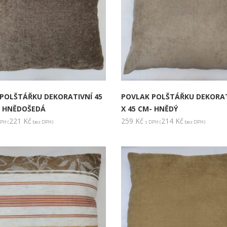
POLŠTÁŘKU DEKORATIVNÍ 45
POVLAK POLŠTÁŘKU DEKORAT
- HNĚDOŠEDÁ
X 45 CM- HNĚDÝ
221
Kč
259
Kč
214
Kč
PH (
bez DPH)
s DPH (
bez DPH)