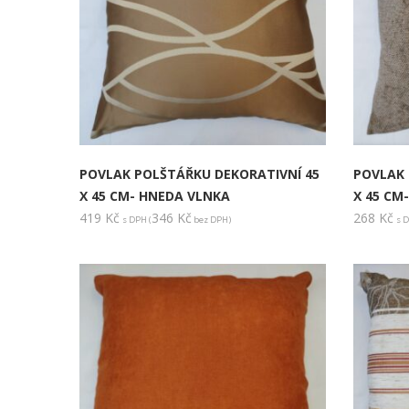
POVLAK POLŠTÁŘKU DEKORATIVNÍ 45
POVLAK 
X 45 CM- HNEDA VLNKA
X 45 CM
419
Kč
346
Kč
268
Kč
s DPH (
bez DPH)
s D