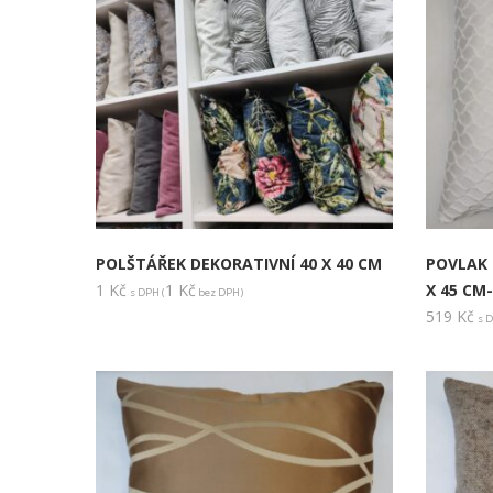
POLŠTÁŘEK DEKORATIVNÍ 40 X 40 CM
POVLAK 
1
Kč
1
Kč
X 45 CM-
s DPH (
bez DPH)
519
Kč
s D