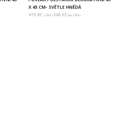
X 45 CM- SVĚTLE HNĚDÁ
419
Kč
346
Kč
s DPH (
bez DPH)