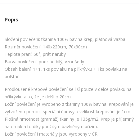
Popis
Složení povlečení: tkanina 100% bavlna krep, plátnová vazba
Rozměr povlečení: 140x220cm, 70x90cm
Teplota praní: 60°, prát naruby
Barva povlečení: podklad bílý, vzor šedý
Obsah balení: 1+1, 1ks povlaku na přikrývku + 1ks povlaku na
polštář
Prodloužené krepové povlečení se liší pouze v délce povlaku na
přikrývku a to, že je delší o 20cm.
Ložní povlečení je vyrobeno z tkaniny 100% bavlna. Krepování je
vytvořeno pomocí speciální úpravy a velikost krepování je 1cm.
Plošná hmotnost (gramáž) tkaniny je 135g/m2. Krep je příjemný
na omak a to díky použitým bavlněným přízím.
Ložní povlečení i materiály jsou vyrobeny v ČR.