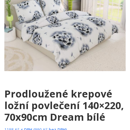
Prodloužené krepové
ložní povlečení 140×220,
70x90cm Dream bílé
1198
Kč
s DPH (
990
Kč
bez DPH)