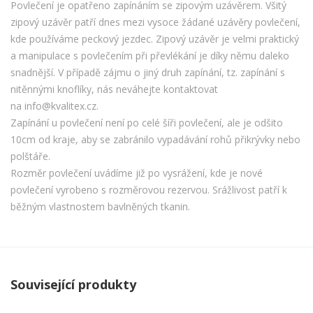
Povlečení je opatřeno zapínáním se zipovým uzávěrem. Všitý
zipový uzávěr patří dnes mezi vysoce žádané uzávěry povlečení,
kde používáme peckový jezdec. Zipový uzávěr je velmi praktický
a manipulace s povlečením při převlékání je díky němu daleko
snadnější. V případě zájmu o jiný druh zapínání, tz. zapínání s
nitěnnými knoflíky, nás neváhejte kontaktovat
na info@kvalitex.cz.
Zapínání u povlečení není po celé šíři povlečení, ale je odšito
10cm od kraje, aby se zabránilo vypadávání rohů přikrývky nebo
polštáře.
Rozměr povlečení uvádíme již po vysrážení, kde je nové
povlečení vyrobeno s rozměrovou rezervou. Srážlivost patří k
běžným vlastnostem bavlněných tkanin.
Související produkty