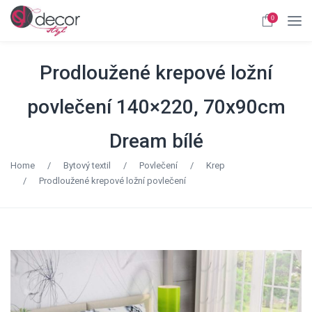
0
Prodloužené krepové ložní
povlečení 140×220, 70x90cm
Dream bílé
Home
/
Bytový textil
/
Povlečení
/
Krep
/
Prodloužené krepové ložní povlečení