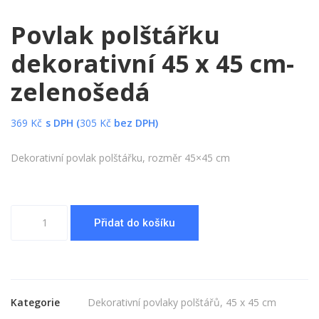
Povlak polštářku
dekorativní 45 x 45 cm-
zelenošedá
369
Kč
s DPH (
305
Kč
bez DPH)
Dekorativní povlak polštářku, rozměr 45×45 cm
Povlak
Přidat do košíku
polštářku
dekorativní
45
x
45
Kategorie
Dekorativní povlaky polštářů
,
45 x 45 cm
cm-