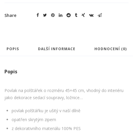
zelenošedá
množství
Share
POPIS
DALŠÍ INFORMACE
HODNOCENÍ (0)
Popis
Povlak na polštářek o rozměru 45×45 cm, vhodný do interiéru
jako dekorace sedací soupravy, ložnice…
povlak polštářku je ušitý v naší dílně
opatřen skrytým zipem
z dekorativního materiálu 100% PES