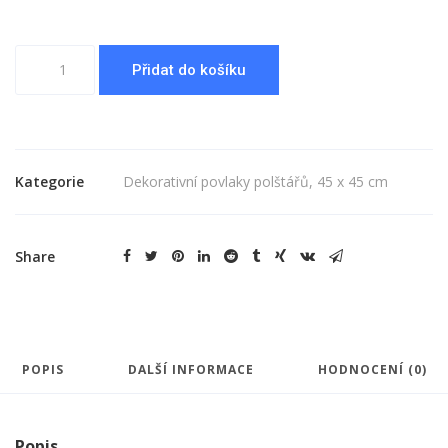
Povlak
Přidat do košíku
polštářku
dekorativní
45
x
45
Kategorie
Dekorativní povlaky polštářů
,
45 x 45 cm
cm-
hnědošedá
množství
Share
POPIS
DALŠÍ INFORMACE
HODNOCENÍ (0)
Popis