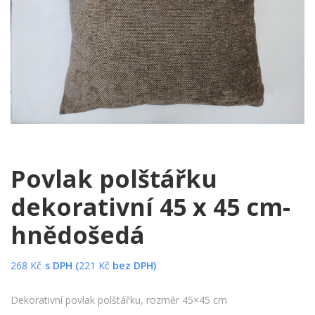
Povlak polštářku
dekorativní 45 x 45 cm-
hnědošedá
268
Kč
s DPH (
221
Kč
bez DPH)
Dekorativní povlak polštářku, rozměr 45×45 cm