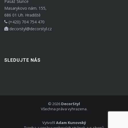
Pasáž Slunce
Masarykovo nám. 155,
686 01 Uh. Hradiště
(+420) 704 754 470
decorstyl@decorstyl.cz
SLEDUJTE NÁS
©
2026
DecorStyl
Všechna práva vyhrazena.
Vytvořil
Adam Kunovský
Tvorba a správa webových stránek a e-shopů