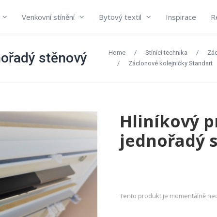
Venkovní stínění
Bytový textil
Inspirace
R
Home
/
Stínící technika
/
Zác
nořadý stěnový
/
Záclonové kolejničky Standart
Hliníkový p
jednořadý 
Tento produkt je momentálně ne