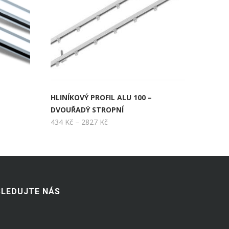
HLINÍKOVÝ PROFIL ALU 100 –
DVOUŘADÝ STROPNÍ
Rozpětí
434
Kč
–
2827
Kč
cen:
434 Kč
až
2827 Kč
SLEDUJTE NÁS