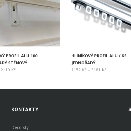
VÝ PROFIL ALU 100
HLINÍKOVÝ PROFIL ALU / KS
ADÝ STĚNOVÝ
JEDNOŘADÝ
Rozpětí
Rozpětí
2110
Kč
1152
Kč
–
3181
Kč
cen:
cen:
259 Kč
1152 Kč
až
až
2110 Kč
3181 Kč
KONTAKTY
Decorstyl