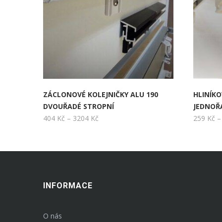
ZÁCLONOVÉ KOLEJNIČKY ALU 190
HLINÍKO
DVOUŘADÉ STROPNÍ
JEDNOŘ
Rozpětí
404
Kč
–
3204
Kč
259
Kč
–
cen:
404 Kč
až
3204 Kč
INFORMACE
O nás