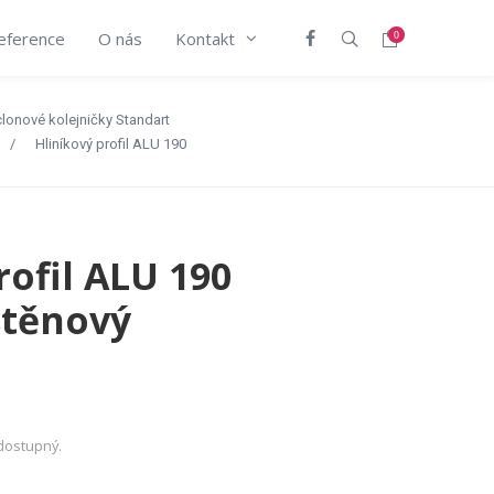
eference
O nás
Kontakt
0
lonové kolejničky Standart
/
Hliníkový profil ALU 190
rofil ALU 190
stěnový
dostupný.