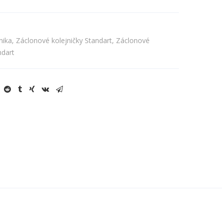
nika
,
Záclonové kolejničky Standart
,
Záclonové
ndart