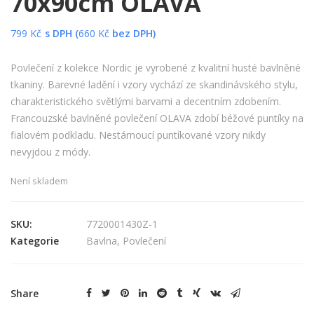
70x90cm OLAVA
799
Kč
s DPH (
660
Kč
bez DPH)
Povlečení z kolekce Nordic je vyrobené z kvalitní husté bavlněné
tkaniny. Barevné ladění i vzory vychází ze skandinávského stylu,
charakteristického světlými barvami a decentním zdobením.
Francouzské bavlněné povlečení OLAVA zdobí béžové puntíky na
fialovém podkladu. Nestárnoucí puntíkované vzory nikdy
nevyjdou z módy.
Není skladem
SKU:
7720001430Z-1
Kategorie
Bavlna
,
Povlečení
Share