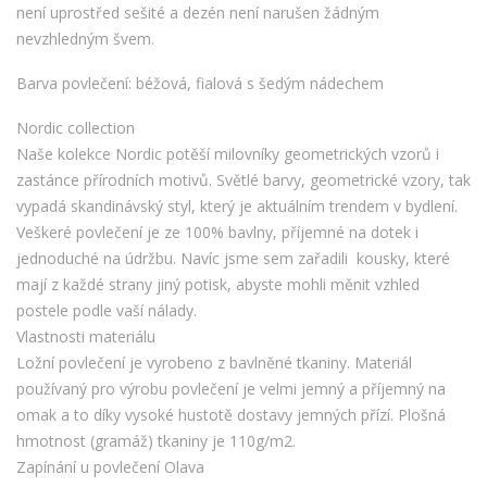
není uprostřed sešité a dezén není narušen žádným
nevzhledným švem.
Barva povlečení: béžová, fialová s šedým nádechem
Nordic collection
Naše kolekce Nordic potěší milovníky geometrických vzorů i
zastánce přírodních motivů. Světlé barvy, geometrické vzory, tak
vypadá skandinávský styl, který je aktuálním trendem v bydlení.
Veškeré povlečení je ze 100% bavlny, příjemné na dotek i
jednoduché na údržbu. Navíc jsme sem zařadili kousky, které
mají z každé strany jiný potisk, abyste mohli měnit vzhled
postele podle vaší nálady.
Vlastnosti materiálu
Ložní povlečení je vyrobeno z bavlněné tkaniny. Materiál
používaný pro výrobu povlečení je velmi jemný a příjemný na
omak a to díky vysoké hustotě dostavy jemných přízí. Plošná
hmotnost (gramáž) tkaniny je 110g/m2.
Zapínání u povlečení Olava