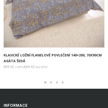
KLASICKÉ LOŽNÍ FLANELOVÉ POVLEČENÍ 140×200, 70X90CM
AGÁTA ŠEDÁ
809
Kč
669
Kč
s DPH (
bez DPH)
INFORMACE