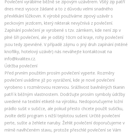
Povlečení vyrábíme běžně se zipovým uzávěrem. Všitý zip patří
dnes mezi vysoce žádané a to z důvodu velmi snadného
převlékání lůžkovin. K výrobě používáme zipový uzávěr s
peckovým jezdcem, který nikterak nevyčnívá z povlečení.
Zapínání povlečení je vyrobené s tzv. zámkem, kde není zip v
plné šíři povlečení, ale je odšitý 10cm od kraje, rohy povlečení
jsou tedy zpevněné. V případě zájmu o jiný druh zapínání (nitěné
knoflíky, hotelový uzávěr) nás neváhejte kontaktovat na
info@kvalitex.cz.
Údržba povlečení
Před prvním použitím prosím povlečení vyperte. Rozměry
povlečení uvádíme již po vysrážení, kde je nové povlečení
vyrobeno s rozměrovou rezervou. Srážlivost bavlněných tkanin
patří k běžným vlastnostem. Dodržujte prosím symboly údržby
uvedené na textilní etiketě na výrobku. Nedoporučujeme ložní
prádlo sušit v sušičce, ale pokud přesto chcete použít sušičku,
zvolte delší program s nižší teplotou sušení. Určitě povlečení
perte, sušte a žehlete naruby. Žehlit povlečení doporučujeme v
mírně navlhčeném stavu, protože přeschlé povlečení se Vám