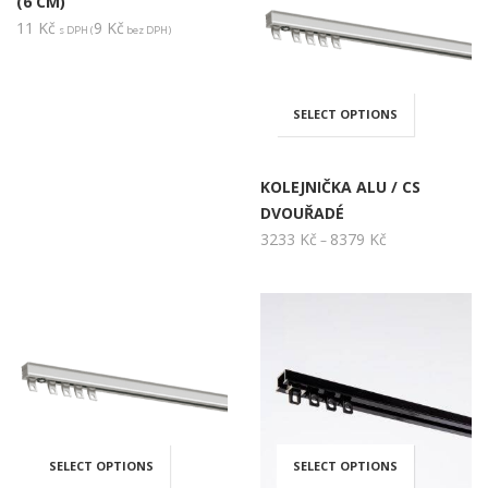
(6 CM)
11
Kč
9
Kč
s DPH (
bez DPH)
Možnosti
lze
SELECT OPTIONS
Tento
vybrat
produkt
KOLEJNIČKA ALU / CS
na
DVOUŘADÉ
má
3233
Kč
8379
Kč
Rozpětí
–
stránce
cen:
více
3233 Kč
produktu
až
variant.
8379 Kč
Možnos
lze
SELECT OPTIONS
SELECT OPTIONS
Tento
Tento