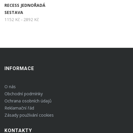
má
RECESS JEDNOŘADÁ
produktu
produk
SESTAVA
více
1152
Kč
2892
Kč
Rozpětí
–
cen:
variant.
1152 Kč
až
Možnosti
2892 Kč
lze
INFORMACE
vybrat
O nás
na
Obchodní podmínky
Ochrana osobních údajů
stránce
Reklamační řád
Zásady používání cookies
produktu
KONTAKTY