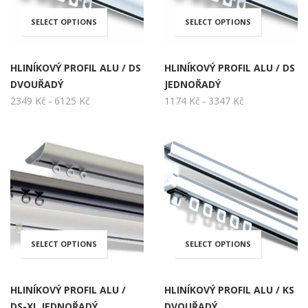
SELECT OPTIONS
SELECT OPTIONS
Tento
Tento
produkt
produkt
HLINÍKOVÝ PROFIL ALU / DS
HLINÍKOVÝ PROFIL ALU / DS
DVOUŘADÝ
JEDNOŘADÝ
má
má
2349
Kč
6125
Kč
Rozpětí
1174
Kč
3347
Kč
Rozpětí
–
–
cen:
cen:
více
více
2349 Kč
1174 Kč
až
až
variant.
variant.
6125 Kč
3347 Kč
Možnosti
Možnos
lze
lze
SELECT OPTIONS
SELECT OPTIONS
Tento
Tento
vybrat
vybrat
produkt
produkt
HLINÍKOVÝ PROFIL ALU /
HLINÍKOVÝ PROFIL ALU / KS
na
na
DS-XL JEDNOŘADÝ
DVOUŘADÝ