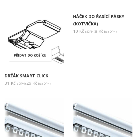
HÁČEK DO ŘASÍCÍ PÁSKY
(KOTVIČKA)
10
Kč
8
Kč
s DPH (
bez DPH)
PŘIDAT DO KOŠÍKU
DRŽÁK SMART CLICK
31
Kč
26
Kč
s DPH (
bez DPH)