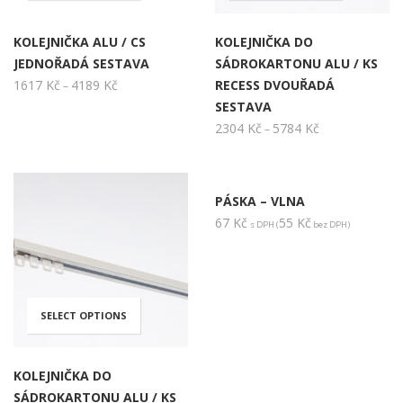
vybrat
produkt
produkt
KOLEJNIČKA ALU / CS
KOLEJNIČKA DO
na
JEDNOŘADÁ SESTAVA
SÁDROKARTONU ALU / KS
má
má
1617
Kč
4189
Kč
Rozpětí
RECESS DVOUŘADÁ
–
stránce
cen:
SESTAVA
více
více
1617 Kč
2304
Kč
5784
Kč
Rozpětí
–
PŘIDAT DO KOŠÍKU
produk
až
cen:
variant.
variant.
4189 Kč
2304 Kč
až
PÁSKA – VLNA
Možnosti
Možnos
5784 Kč
67
Kč
55
Kč
s DPH (
bez DPH)
lze
lze
vybrat
vybrat
SELECT OPTIONS
Tento
na
na
produkt
KOLEJNIČKA DO
stránce
stránce
SÁDROKARTONU ALU / KS