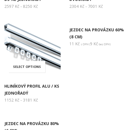
má
má
2597
Kč
8250
Kč
Rozpětí
2304
Kč
7001
Kč
Rozpětí
–
–
stránce
PŘIDAT DO KOŠÍKU
stránce
cen:
cen:
více
více
2597 Kč
2304 Kč
produktu
produk
až
až
JEZDEC NA PROVÁZKU 60%
variant.
variant.
8250 Kč
7001 Kč
(8 CM)
11
Kč
9
Kč
s DPH (
bez DPH)
Možnosti
Možnos
lze
lze
SELECT OPTIONS
Tento
vybrat
vybrat
produkt
HLINÍKOVÝ PROFIL ALU / KS
na
na
JEDNOŘADÝ
má
1152
Kč
3181
Kč
Rozpětí
–
PŘIDAT DO KOŠÍKU
stránce
stránce
cen:
více
1152 Kč
produktu
produk
až
JEZDEC NA PROVÁZKU 80%
variant.
3181 Kč