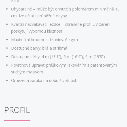
Klick“
Ohybatelné – může být ohnuté s poloměrem minimálně 10
cm, lze dělat i průběžné ohyby
Kvalitní nacvakávací jezdce – chráněné proti UV záření –
poskytují výbornou kluznost
Maximální hmotnost tkaniny: 6 kg/m
Dostupné barvy: bílá a stříbrná
Dostupné délky: 4 m (13’1”), 5 m (16’4”), 6 m (19’8”)
Povrchová úprava: práškovým lakováním s patentovaným
suchým mazivem
Omezená záruka na dobu životnosti
PROFIL