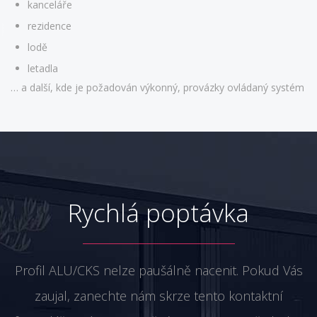
kanceláře
rezidence
lodě
letadla
… a další, kde je požadován výkonný, provázky ovládaný systém
Rychlá poptávka
Profil ALU/CKS nelze paušálně nacenit. Pokud Vás
zaujal, zanechte nám skrze tento kontaktní